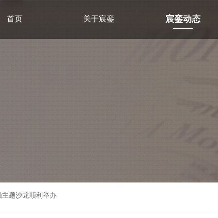
宸銮动态
首页
关于宸銮
融主题沙龙顺利举办