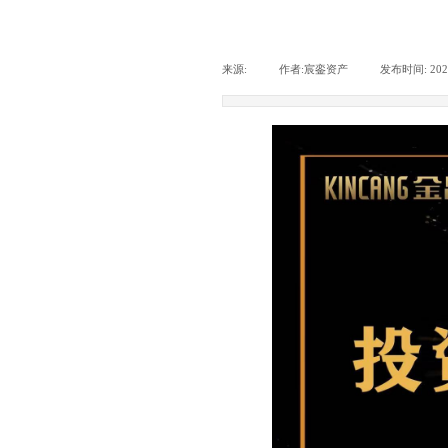
来源:
|
作者:
宸銮资产
|
发布时间:
202